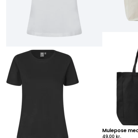
Mulepose med
49,00
kr.