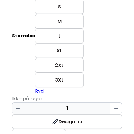
S
M
Størrelse
L
XL
2XL
3XL
Ryd
Ikke på lager
YES
Active
T-
Design nu
shirt