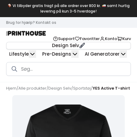
Vi tilbyder gratis fragt på alle ordrer over 800 kr.
samt hurtig
levering på kun 3-5 hverdage!
Brug for hjælp? Kontakt os
Support
Favoritter
Konto
Kurv
Design Selv
Lifestyle
Pre-Designs
AI Generatorer
Products
search
Hjem
/
Alle produkter
/
Design Selv
/
Sportstøj
/
YES Active T-shirt