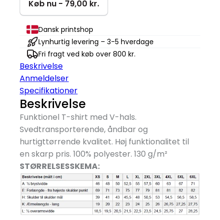
antal
Køb nu - 79,00 kr.
Dansk printshop
Lynhurtig levering – 3-5 hverdage
Fri fragt ved køb over 800 kr.
Beskrivelse
Anmeldelser
Specifikationer
Beskrivelse
Funktionel T-shirt med V-hals.
Svedtransporterende, åndbar og
hurtigttørrende kvalitet. Høj funktionalitet til
en skarp pris. 100% polyester. 130 g/
m²
STØRRELSESSKEMA: