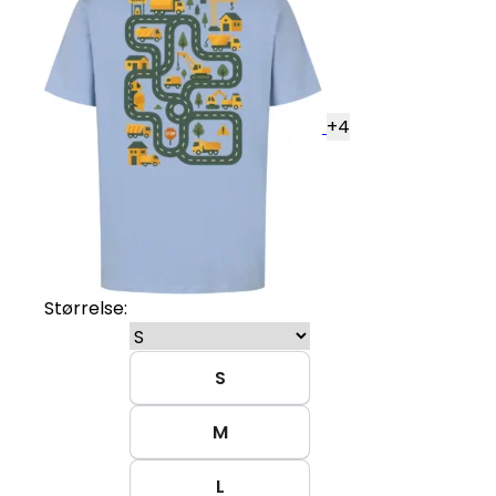
+
4
Størrelse:
S
M
L