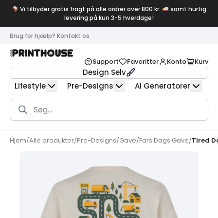
Vi tilbyder gratis fragt på alle ordrer over 800 kr.
samt hurtig
levering på kun 3-5 hverdage!
Brug for hjælp? Kontakt os
Support
Favoritter
Konto
Kurv
Design Selv
Lifestyle
Pre-Designs
AI Generatorer
Products
search
Hjem
/
Alle produkter
/
Pre-Designs
/
Gave
/
Fars Dags Gave
/
Tired D