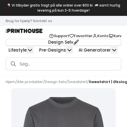
Vi tilbyder gratis fragt på alle ordrer over 800 kr.
samt hurtig
levering på kun 3-5 hverdage!
Brug for hjælp? Kontakt os
Support
Favoritter
Konto
Kurv
Design Selv
Lifestyle
Pre-Designs
AI Generatorer
Products
search
Hjem
/
Alle produkter
/
Design Selv
/
Sweatshirt
/
Sweatshirt | Økolog