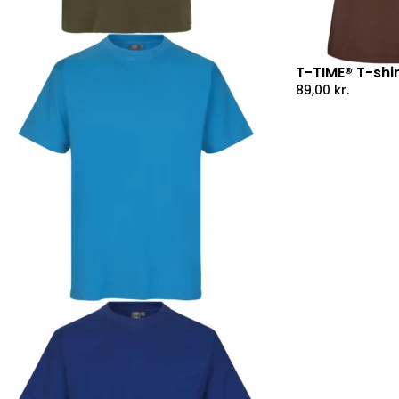
T-TIME® T-shi
89,00
kr.