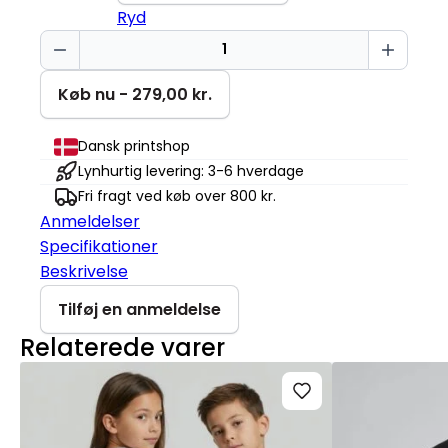
Ryd
Sød
bjørn
Mini
Køb nu - 279,00 kr.
Cruiser
2.0
Dansk printshop
antal
Lynhurtig levering: 3-6 hverdage
Fri fragt ved køb over 800 kr.
Anmeldelser
Specifikationer
Beskrivelse
Tilføj en anmeldelse
Relaterede varer