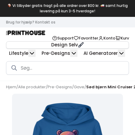
Vi tilbyder gratis fragt på alle ordrer over 800 kr.
samt hurtig
levering på kun 3-5 hverdage!
Brug for hjælp? Kontakt os
Support
Favoritter
Konto
Kurv
Design Selv
Lifestyle
Pre-Designs
AI Generatorer
Products
search
Hjem
/
Alle produkter
/
Pre-Designs
/
Gave
/
Sød bjørn Mini Cruiser 