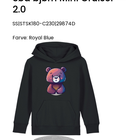
2.0
SS|STSK180-C230|29874D
Farve:
Royal Blue