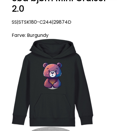
2.0
SS|STSK180-C244|29874D
Farve:
Burgundy