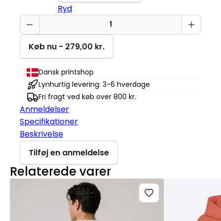
Ryd
Sød
bjørn
Mini
Køb nu - 279,00 kr.
Cruiser
2.0
Dansk printshop
antal
Lynhurtig levering: 3-6 hverdage
Fri fragt ved køb over 800 kr.
Anmeldelser
Specifikationer
Beskrivelse
Tilføj en anmeldelse
Relaterede varer