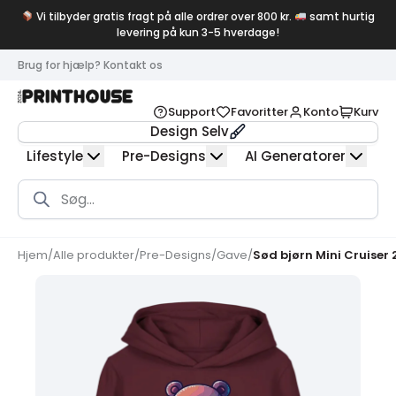
Vi tilbyder gratis fragt på alle ordrer over 800 kr.
samt hurtig
levering på kun 3-5 hverdage!
Brug for hjælp? Kontakt os
Support
Favoritter
Konto
Kurv
Design Selv
Lifestyle
Pre-Designs
AI Generatorer
Products
search
Hjem
/
Alle produkter
/
Pre-Designs
/
Gave
/
Sød bjørn Mini Cruiser 