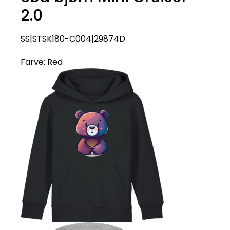
2.0
SS|STSK180-C004|29874D
Farve:
Red