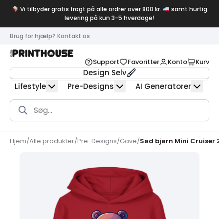
Vi tilbyder gratis fragt på alle ordrer over 800 kr.
samt hurtig
levering på kun 3-5 hverdage!
Brug for hjælp? Kontakt os
Support
Favoritter
Konto
Kurv
Design Selv
Lifestyle
Pre-Designs
AI Generatorer
Products
search
Hjem
/
Alle produkter
/
Pre-Designs
/
Gave
/
Sød bjørn Mini Cruiser 