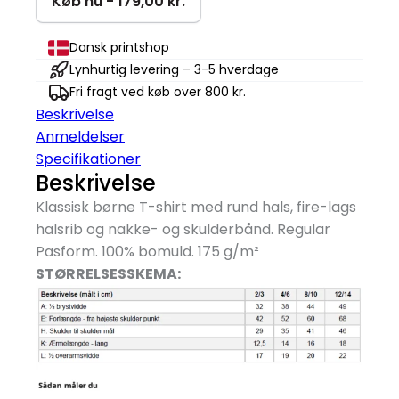
Køb nu - 179,00 kr.
T-
shirt
Dansk printshop
antal
Lynhurtig levering – 3-5 hverdage
Fri fragt ved køb over 800 kr.
Beskrivelse
Anmeldelser
Specifikationer
Beskrivelse
Klassisk børne T-shirt med rund hals, fire-lags
halsrib og nakke- og skulderbånd. Regular
Pasform. 100% bomuld. 175 g/
m²
STØRRELSESSKEMA: