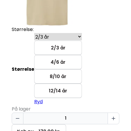
Størrelse:
2/3 år
4/6 år
Størrelse
8/10 år
12/14 år
Ryd
På lager
Snack
Attack
Dino