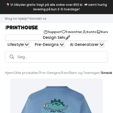
Vi tilbyder gratis fragt på alle ordrer over 800 kr.
samt hurtig
levering på kun 3-5 hverdage!
Brug for hjælp? Kontakt os
Support
Favoritter
Konto
Kurv
Design Selv
Lifestyle
Pre-Designs
AI Generatorer
Products
search
Hjem
/
Alle produkter
/
Pre-Designs
/
Køn
/
Børn og Teenager
/
Snack 