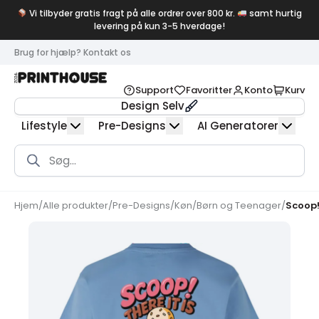
Vi tilbyder gratis fragt på alle ordrer over 800 kr.
samt hurtig
levering på kun 3-5 hverdage!
Brug for hjælp? Kontakt os
Support
Favoritter
Konto
Kurv
Design Selv
Lifestyle
Pre-Designs
AI Generatorer
Products
search
Hjem
/
Alle produkter
/
Pre-Designs
/
Køn
/
Børn og Teenager
/
Scoop! 