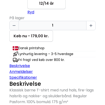
12/14 år
Ryd
På lager
Scoop!
There
It
Køb nu - 179,00 kr.
Is
T-
Dansk printshop
shirt
Lynhurtig levering – 3-5 hverdage
|
Fri fragt ved køb over 800 kr.
Børn
Beskrivelse
antal
Anmeldelser
Specifikationer
Beskrivelse
Klassisk børne T-shirt med rund hals, fire-lags
halsrib og nakke- og skulderbånd. Regular
Pasform. 100% bomuld. 175 g/
m²