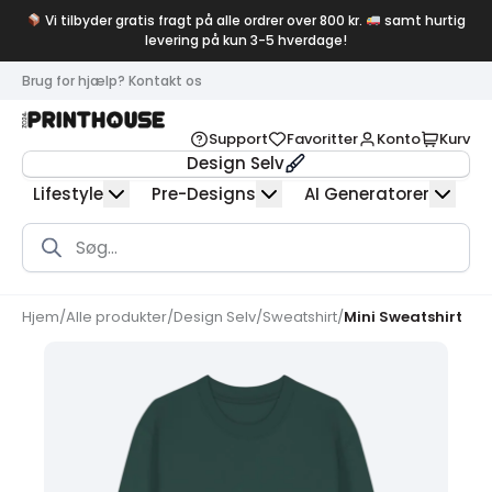
Vi tilbyder gratis fragt på alle ordrer over 800 kr.
samt hurtig
levering på kun 3-5 hverdage!
Brug for hjælp? Kontakt os
Support
Favoritter
Konto
Kurv
Design Selv
Lifestyle
Pre-Designs
AI Generatorer
Products
search
Hjem
/
Alle produkter
/
Design Selv
/
Sweatshirt
/
Mini Sweatshirt