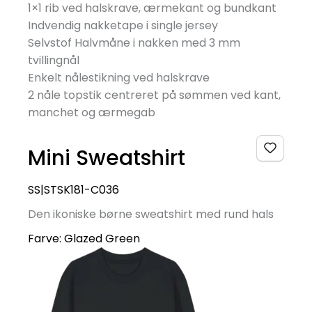
1×1 rib ved halskrave, ærmekant og bundkant
Indvendig nakketape i single jersey
Selvstof Halvmåne i nakken med 3 mm
tvillingnål
Enkelt nålestikning ved halskrave
2 nåle topstik centreret på sømmen ved kant,
manchet og ærmegab
Mini Sweatshirt
SS|STSK181-C036
Den ikoniske børne sweatshirt med rund hals
Farve:
Glazed Green