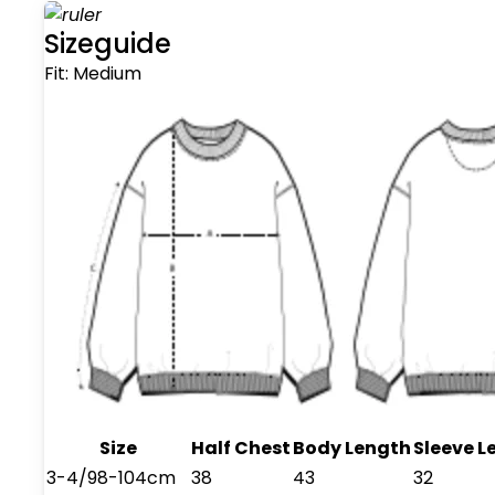
Sizeguide
Fit:
Medium
Size
Half Chest
Body Length
Sleeve L
3-4/98-104cm
38
43
32