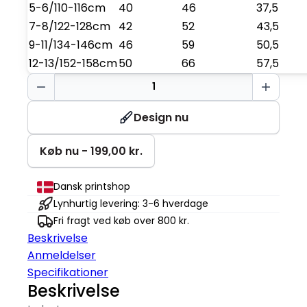
5-6/110-116cm
40
46
37,5
7-8/122-128cm
42
52
43,5
9-11/134-146cm
46
59
50,5
12-13/152-158cm
50
66
57,5
Mini
Sweatshirt
antal
Design nu
Køb nu - 199,00 kr.
Dansk printshop
Lynhurtig levering: 3-6 hverdage
Fri fragt ved køb over 800 kr.
Beskrivelse
Anmeldelser
Specifikationer
Beskrivelse