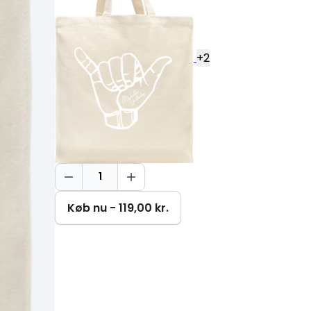
+
2
Keep
smiling
Bag
Køb nu - 119,00 kr.
450
g
antal