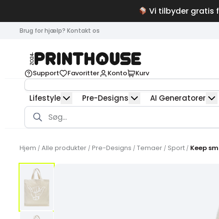
Vi tilbyder gratis 
Brug for hjælp? Kontakt os
Support
Favoritter
Konto
Kurv
Lifestyle
Pre-Designs
AI Generatorer
Products
search
Hjem
Alle produkter
Pre-Designs
Temaer
Sport
Keep sm
/
/
/
/
/