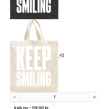
+
2
Keep
smiling
Bag
Køb nu - 119,00 kr.