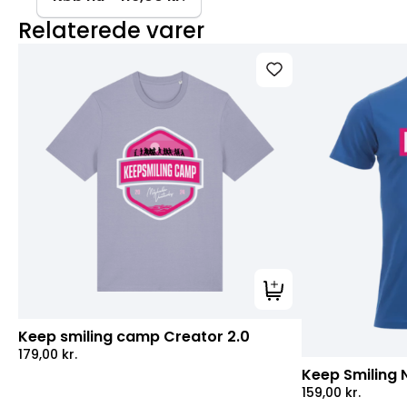
450
Relaterede varer
g
antal
Tilføj til kurv
Keep smiling camp Creator 2.0
179,00
kr.
Keep Smiling 
159,00
kr.