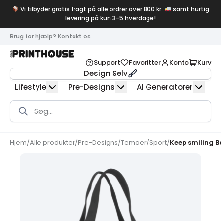
Vi tilbyder gratis fragt på alle ordrer over 800 kr.
samt hurtig
levering på kun 3-5 hverdage!
Brug for hjælp? Kontakt os
Support
Favoritter
Konto
Kurv
Design Selv
Lifestyle
Pre-Designs
AI Generatorer
Products
search
Hjem
/
Alle produkter
/
Pre-Designs
/
Temaer
/
Sport
/
Keep smiling 