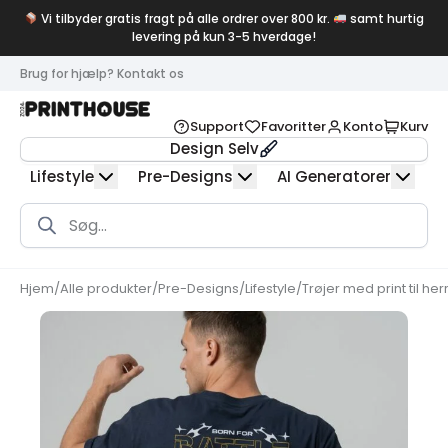
Vi tilbyder gratis fragt på alle ordrer over 800 kr.
samt hurtig
levering på kun 3-5 hverdage!
Brug for hjælp? Kontakt os
Support
Favoritter
Konto
Kurv
Design Selv
Lifestyle
Pre-Designs
AI Generatorer
Products
search
Hjem
/
Alle produkter
/
Pre-Designs
/
Lifestyle
/
Trøjer med print til her