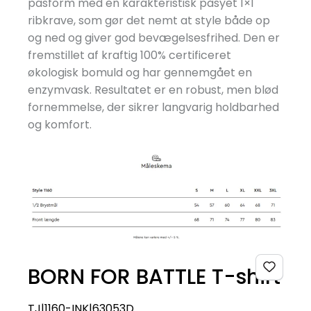
pasform med en karakteristisk påsyet 1×1
ribkrave, som gør det nemt at style både op
og ned og giver god bevægelsesfrihed. Den er
fremstillet af kraftig 100% certificeret
økologisk bomuld og har gennemgået en
enzymvask. Resultatet er en robust, men blød
fornemmelse, der sikrer langvarig holdbarhed
og komfort.
BORN FOR BATTLE T-shirt
TJ|1160-INK|63053D