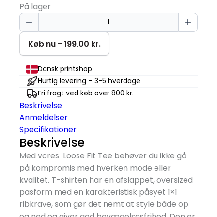
På lager
BORN
FOR
BATTLE
Køb nu - 199,00 kr.
T-
shirt
Dansk printshop
antal
Hurtig levering – 3-5 hverdage
Fri fragt ved køb over 800 kr.
Beskrivelse
Anmeldelser
Specifikationer
Beskrivelse
Med vores Loose Fit Tee behøver du ikke gå
på kompromis med hverken mode eller
kvalitet. T-shirten har en afslappet, oversized
pasform med en karakteristisk påsyet 1×1
ribkrave, som gør det nemt at style både op
og ned og giver god bevægelsesfrihed. Den er