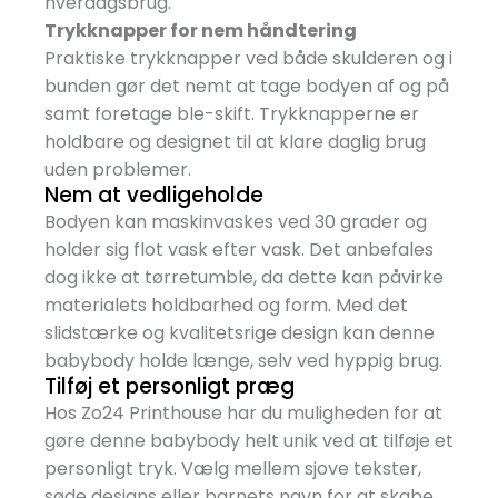
hverdagsbrug.
Trykknapper for nem håndtering
Praktiske trykknapper ved både skulderen og i
bunden gør det nemt at tage bodyen af og på
samt foretage ble-skift. Trykknapperne er
holdbare og designet til at klare daglig brug
uden problemer.
Nem at vedligeholde
Bodyen kan maskinvaskes ved 30 grader og
holder sig flot vask efter vask. Det anbefales
dog ikke at tørretumble, da dette kan påvirke
materialets holdbarhed og form. Med det
slidstærke og kvalitetsrige design kan denne
babybody holde længe, selv ved hyppig brug.
Tilføj et personligt præg
Hos Zo24 Printhouse har du muligheden for at
gøre denne babybody helt unik ved at tilføje et
personligt tryk. Vælg mellem sjove tekster,
søde designs eller barnets navn for at skabe