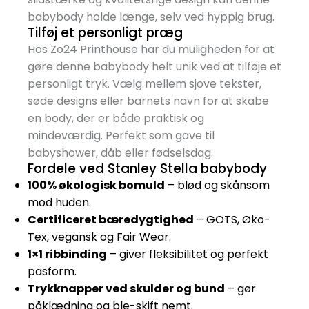
babybody holde længe, selv ved hyppig brug.
Tilføj et personligt præg
Hos Zo24 Printhouse har du muligheden for at
gøre denne babybody helt unik ved at tilføje et
personligt tryk. Vælg mellem sjove tekster,
søde designs eller barnets navn for at skabe
en body, der er både praktisk og
mindeværdig. Perfekt som gave til
babyshower, dåb eller fødselsdag.
Fordele ved Stanley Stella babybody
100% økologisk bomuld
– blød og skånsom
mod huden.
Certificeret bæredygtighed
– GOTS, Øko-
Tex, vegansk og Fair Wear.
1×1 ribbinding
– giver fleksibilitet og perfekt
pasform.
Trykknapper ved skulder og bund
– gør
påklædning og ble-skift nemt.