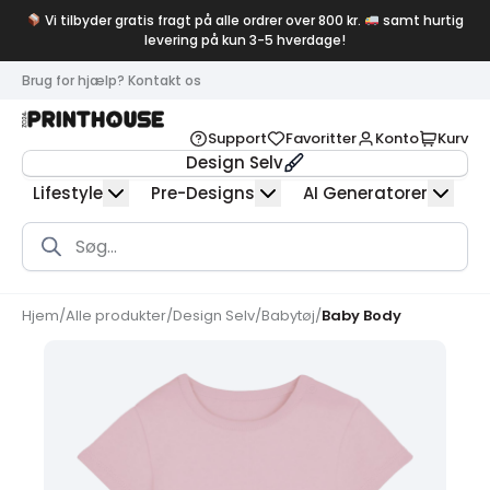
Vi tilbyder gratis fragt på alle ordrer over 800 kr.
samt hurtig
levering på kun 3-5 hverdage!
Brug for hjælp? Kontakt os
Support
Favoritter
Konto
Kurv
Design Selv
Lifestyle
Pre-Designs
AI Generatorer
Products
search
Hjem
/
Alle produkter
/
Design Selv
/
Babytøj
/
Baby Body