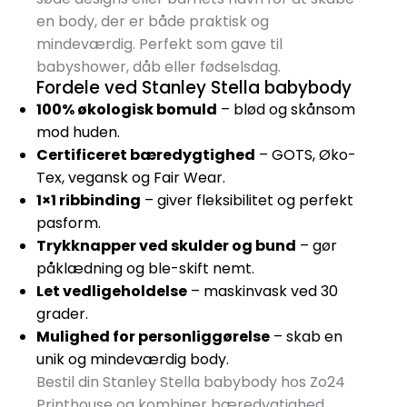
en body, der er både praktisk og
mindeværdig. Perfekt som gave til
babyshower, dåb eller fødselsdag.
Fordele ved Stanley Stella babybody
100% økologisk bomuld
– blød og skånsom
mod huden.
Certificeret bæredygtighed
– GOTS, Øko-
Tex, vegansk og Fair Wear.
1×1 ribbinding
– giver fleksibilitet og perfekt
pasform.
Trykknapper ved skulder og bund
– gør
påklædning og ble-skift nemt.
Let vedligeholdelse
– maskinvask ved 30
grader.
Mulighed for personliggørelse
– skab en
unik og mindeværdig body.
Bestil din Stanley Stella babybody hos Zo24
Printhouse og kombiner bæredygtighed,