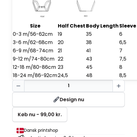
Size
Half Chest
Body Length
Sleeve
0-3 m/56-62cm
19
35
6
3-6 m/62-68cm
20
38
6,5
6-9 m/68-74cm
21
41
7
9-12 m/74-80cm
22
43
7,5
12-18 m/80-86cm
23
45
8
18-24 m/86-92cm
24,5
48
8,5
Baby
Body
antal
Design nu
Køb nu - 99,00 kr.
Dansk printshop