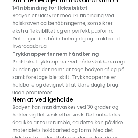
Smarte detaljer for maksimal komfort
1×1 ribbinding for fleksibilitet
Bodyen er udstyret med 1×1 ribbinding ved
halskraven og benåbningerne, som sikrer
ekstra fleksibilitet og en perfekt pasform.
Dette gør den både behagelig og praktisk til
hverdagsbrug.
Trykknapper for nem håndtering
Praktiske trykknapper ved både skulderen og i
bunden gør det nemt at tage bodyen af og på
samt foretage ble-skift. Trykknapperne er
holdbare og designet til at klare daglig brug
uden problemer.
Nem at vedligeholde
Bodyen kan maskinvaskes ved 30 grader og
holder sig flot vask efter vask. Det anbefales
dog ikke at tørretumble, da dette kan påvirke
materialets holdbarhed og form. Med det
slidstærke og kvalitetsrige design kan denne