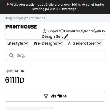
Vi tilbyder gratis fragt på alle ordrer over 800 kr.
samt hurtig
levering på kun 3-5 hverdage!
Brug for hjælp? Kontakt os
Support
Favoritter
Konto
Kurv
Design Selv
Lifestyle
Pre-Designs
AI Generatorer
Products
search
Hjem
/
61111D
61111D
Vis filtre