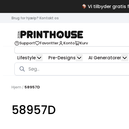
Vi tilbyder gratis 
Brug for hjælp? Kontakt os
Support
Favoritter
Konto
Kurv
Lifestyle
Pre-Designs
AI Generatorer
Products
search
Hjem
58957D
/
58957D