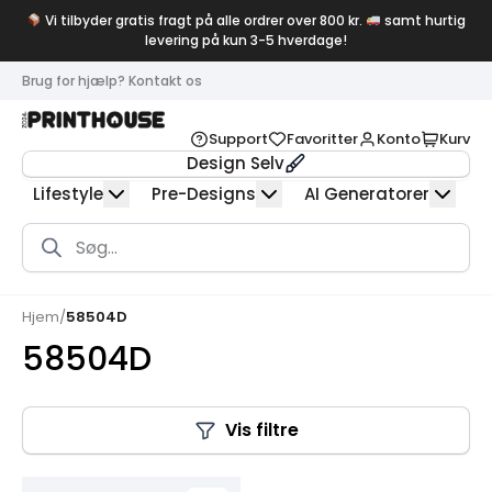
Vi tilbyder gratis fragt på alle ordrer over 800 kr.
samt hurtig
levering på kun 3-5 hverdage!
Brug for hjælp? Kontakt os
Support
Favoritter
Konto
Kurv
Design Selv
Lifestyle
Pre-Designs
AI Generatorer
Products
search
Hjem
/
58504D
58504D
Vis filtre