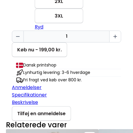
2XL
3XL
Ryd
Taler
flydende
sarkasme
Køb nu - 199,00 kr.
Creator
2.0
Dansk printshop
antal
Lynhurtig levering: 3-6 hverdage
Fri fragt ved køb over 800 kr.
Anmeldelser
Specifikationer
Beskrivelse
Tilføj en anmeldelse
Relaterede varer