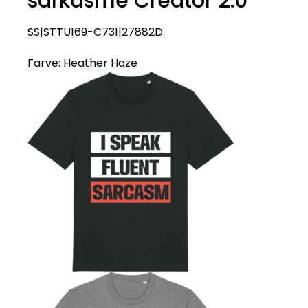
sarkasme Creator 2.0
SS|STTU169-C731|27882D
Farve:
Heather Haze