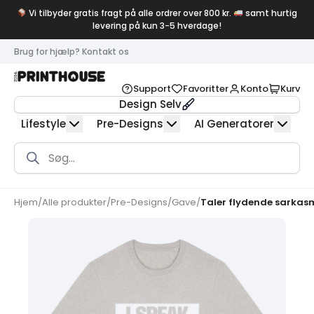
Vi tilbyder gratis fragt på alle ordrer over 800 kr.
samt hurtig
levering på kun 3-5 hverdage!
Brug for hjælp? Kontakt os
Support
Favoritter
Konto
Kurv
Design Selv
Lifestyle
Pre-Designs
AI Generatorer
Products
search
Hjem
/
Alle produkter
/
Pre-Designs
/
Gave
/
Taler flydende sarkas