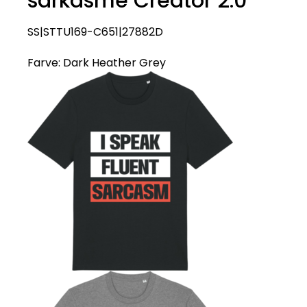
sarkasme Creator 2.0
SS|STTU169-C651|27882D
Farve:
Dark Heather Grey