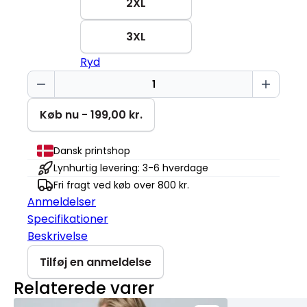
2XL
3XL
Ryd
Taler
flydende
sarkasme
Køb nu - 199,00 kr.
Creator
2.0
Dansk printshop
antal
Lynhurtig levering: 3-6 hverdage
Fri fragt ved køb over 800 kr.
Anmeldelser
Specifikationer
Beskrivelse
Tilføj en anmeldelse
Relaterede varer