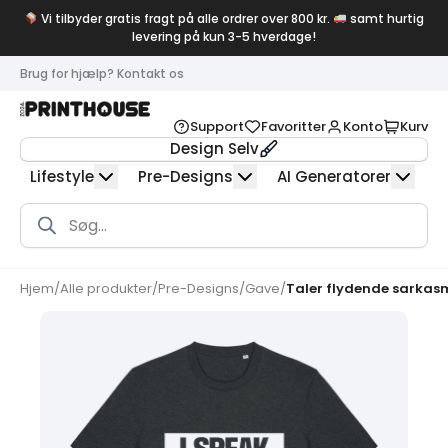
Vi tilbyder gratis fragt på alle ordrer over 800 kr.
samt hurtig
levering på kun 3-5 hverdage!
Brug for hjælp? Kontakt os
Support
Favoritter
Konto
Kurv
Design Selv
Lifestyle
Pre-Designs
AI Generatorer
Products
search
Hjem
/
Alle produkter
/
Pre-Designs
/
Gave
/
Taler flydende sarkas