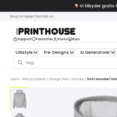
Vi tilbyder gratis 
Brug for hjælp? Kontakt os
Support
Favoritter
Konto
Kurv
Lifestyle
Pre-Designs
AI Generatorer
Products
search
Hjem
Alle produkter
Design Selv
Hoodie
Soft Hoodie | Un
/
/
/
/