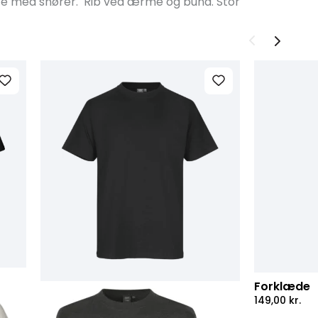
te med snører. Rib ved ærme og bund. Stor
Forklæde
149,00
kr.