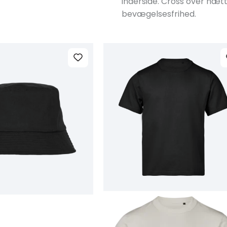
inderside. Cross over hæt
bevægelsesfrihed.