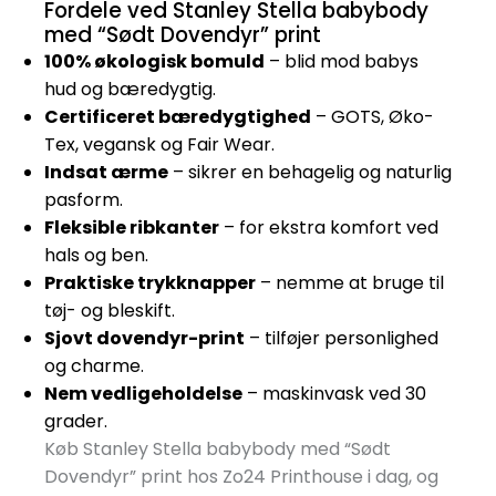
Fordele ved Stanley Stella babybody
med “Sødt Dovendyr” print
100% økologisk bomuld
– blid mod babys
hud og bæredygtig.
Certificeret bæredygtighed
– GOTS, Øko-
Tex, vegansk og Fair Wear.
Indsat ærme
– sikrer en behagelig og naturlig
pasform.
Fleksible ribkanter
– for ekstra komfort ved
hals og ben.
Praktiske trykknapper
– nemme at bruge til
tøj- og bleskift.
Sjovt dovendyr-print
– tilføjer personlighed
og charme.
Nem vedligeholdelse
– maskinvask ved 30
grader.
Køb Stanley Stella babybody med “Sødt
Dovendyr” print hos Zo24 Printhouse i dag, og