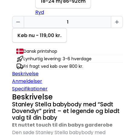
18-24 m/86-92cm
Ryd
Sødt
dovendyr
Baby
Køb nu - 119,00 kr.
Body
antal
Dansk printshop
Lynhurtig levering: 3-6 hverdage
Fri fragt ved køb over 800 kr.
Beskrivelse
Anmeldelser
Specifikationer
Beskrivelse
Stanley Stella babybody med “Sødt
Dovendyr” print – et legende og blødt
valg til din baby
Et nuttet touch til din babys garderobe
Den søde Stanley Stella babybody med