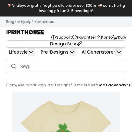
Vi tilbyder gratis fragt på alle ordrer over 800 kr.
samt hurtig
levering på kun 3-5 hverdage!
Brug for hjælp? Kontakt os
Support
Favoritter
Konto
Kurv
Design Selv
Lifestyle
Pre-Designs
AI Generatorer
Products
search
Hjem
/
Alle produkter
/
Pre-Designs
/
Temaer
/
Dyr
/
Sødt dovendyr 