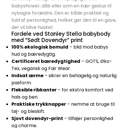
babyshower, dåb eller som en kær gestus til
nybagte forældre. Den er både praktisk og
fuld af personlighed, hvilket gør den til en gave,
der vil blive husket.
Fordele ved Stanley Stella babybody
med “Sødt Dovendyr” print
100% økologisk bomuld
– blid mod babys
hud og bæredygtig.
Certificeret bæredygtighed
– GOTS, Øko-
Tex, vegansk og Fair Wear.
Indsat ærme
– sikrer en behagelig og naturlig
pasform.
Fleksible ribkanter
– for ekstra komfort ved
hals og ben.
Praktiske trykknapper
– nemme at bruge til
tøj- og bleskift.
Sjovt dovendyr-print
– tilføjer personlighed
og charme.