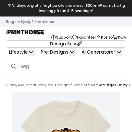
Vi tilbyder gratis fragt på alle ordrer over 800 kr.
samt hurtig
levering på kun 3-5 hverdage!
Brug for hjælp? Kontakt os
Support
Favoritter
Konto
Kurv
Design Selv
Lifestyle
Pre-Designs
AI Generatorer
Products
search
Hjem
/
Alle produkter
/
Pre-Designs
/
Temaer
/
Dyr
/
Sød tiger Baby C