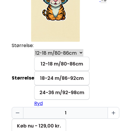
Størrelse:
12-18 m/80-86cm
Størrelse
18-24 m/86-92cm
24-36 m/92-98cm
Ryd
Sød
tiger
Baby
Køb nu - 129,00 kr.