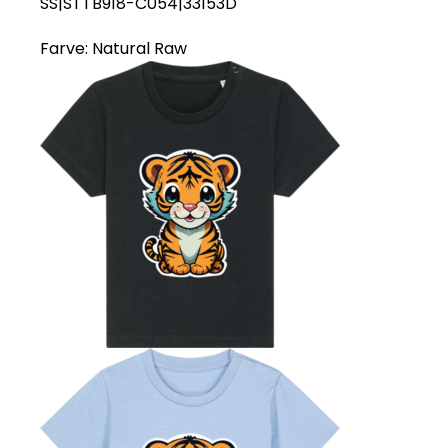
SS|STTB918-C054|33153D
Farve:
Natural Raw