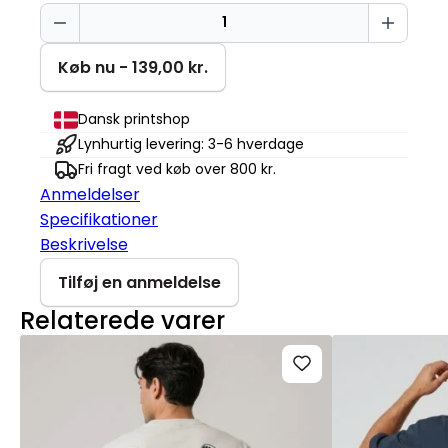
Sød
pingvin
Baby
Køb nu - 139,00 kr.
Creator
antal
Dansk printshop
Lynhurtig levering: 3-6 hverdage
Fri fragt ved køb over 800 kr.
Anmeldelser
Specifikationer
Beskrivelse
Tilføj en anmeldelse
Relaterede varer