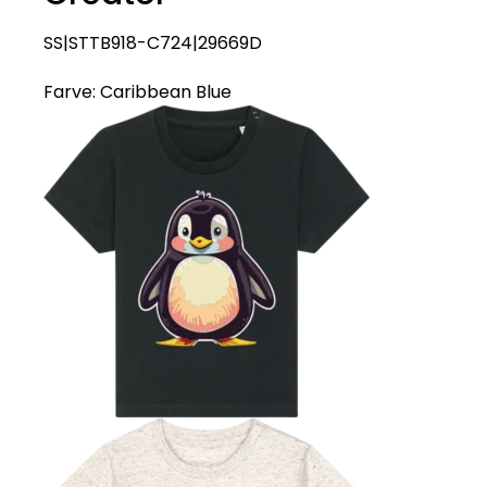
SS|STTB918-C724|29669D
Farve:
Caribbean Blue