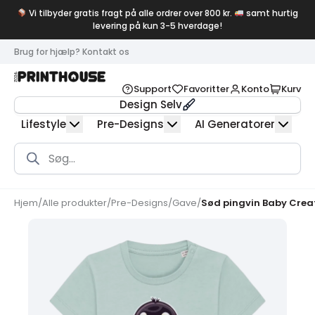
Vi tilbyder gratis fragt på alle ordrer over 800 kr.
samt hurtig
levering på kun 3-5 hverdage!
Brug for hjælp? Kontakt os
Support
Favoritter
Konto
Kurv
Design Selv
Lifestyle
Pre-Designs
AI Generatorer
Products
search
Hjem
/
Alle produkter
/
Pre-Designs
/
Gave
/
Sød pingvin Baby Crea