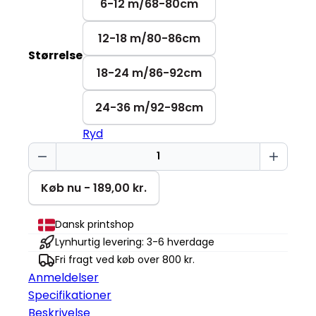
6-12 m/68-80cm
12-18 m/80-86cm
Størrelse
18-24 m/86-92cm
24-36 m/92-98cm
Ryd
Sød
dinosaur
Baby
Køb nu - 189,00 kr.
Changer
antal
Dansk printshop
Lynhurtig levering: 3-6 hverdage
Fri fragt ved køb over 800 kr.
Anmeldelser
Specifikationer
Beskrivelse