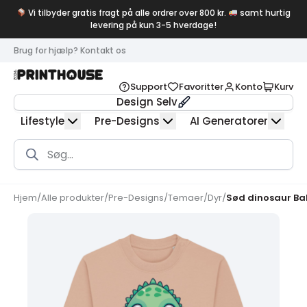
Vi tilbyder gratis fragt på alle ordrer over 800 kr.
samt hurtig
levering på kun 3-5 hverdage!
Brug for hjælp? Kontakt os
Support
Favoritter
Konto
Kurv
Design Selv
Lifestyle
Pre-Designs
AI Generatorer
Products
search
Hjem
/
Alle produkter
/
Pre-Designs
/
Temaer
/
Dyr
/
Sød dinosaur B