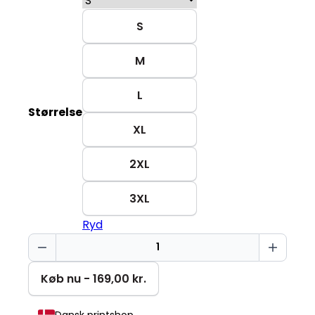
S
M
L
Størrelse
XL
2XL
3XL
Ryd
Sarkasme
Creator
2.0
Køb nu - 169,00 kr.
antal