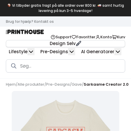
Vi tilbyder gratis fragt på alle ordrer over 800 kr.
samt hurtig
levering på kun 3-5 hverdage!
Brug for hjælp? Kontakt os
Support
Favoritter
Konto
Kurv
Design Selv
Lifestyle
Pre-Designs
AI Generatorer
Products
search
Hjem
/
Alle produkter
/
Pre-Designs
/
Gave
/
Sarkasme Creator 2.0