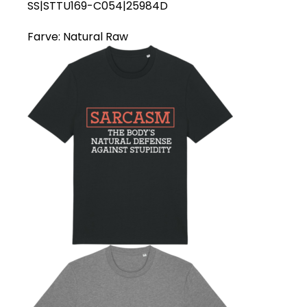
SS|STTU169-C054|25984D
Farve:
Natural Raw