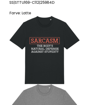
SS|STTU169-C112|25984D
Farve:
Latte