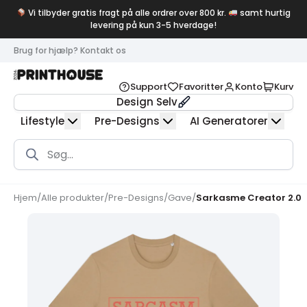
Vi tilbyder gratis fragt på alle ordrer over 800 kr.
samt hurtig
levering på kun 3-5 hverdage!
Brug for hjælp? Kontakt os
Support
Favoritter
Konto
Kurv
Design Selv
Lifestyle
Pre-Designs
AI Generatorer
Products
search
Hjem
/
Alle produkter
/
Pre-Designs
/
Gave
/
Sarkasme Creator 2.0