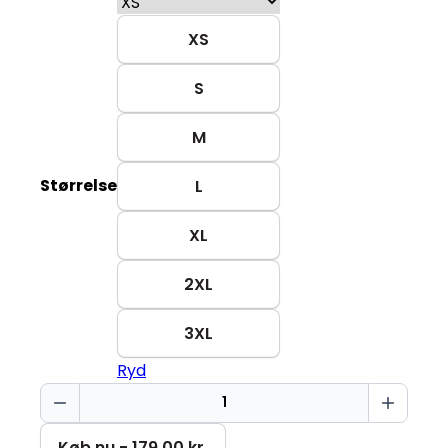
XS
S
M
Størrelse
L
XL
2XL
3XL
Ryd
Sarkasme
Creator
2.0
Køb nu - 179,00 kr.