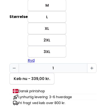
M
Størrelse
L
XL
2XL
3XL
Ryd
Rejs
mere
Changer
Køb nu - 339,00 kr.
2.0
antal
Dansk printshop
Lynhurtig levering: 3-6 hverdage
Fri fragt ved køb over 800 kr.