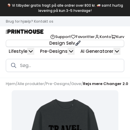
Vi tilbyder gratis fragt på alle ordrer over 800 kr.
samt hurtig
levering på kun 3-5 hverdage!
Brug for hjælp? Kontakt os
Support
Favoritter
Konto
Kurv
Design Selv
Lifestyle
Pre-Designs
AI Generatorer
Products
search
Hjem
/
Alle produkter
/
Pre-Designs
/
Gave
/
Rejs mere Changer 2.0