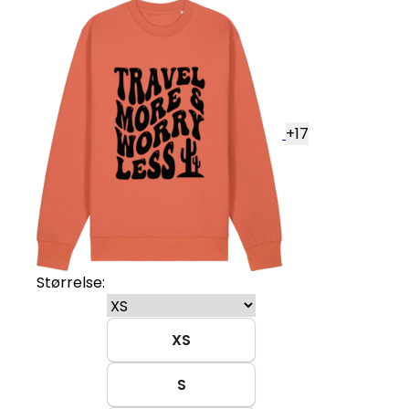
+
17
Størrelse:
XS
S