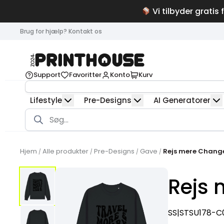
Vi tilbyder gratis 
Brug for hjælp? Kontakt os
Support
Favoritter
Konto
Kurv
Lifestyle
Pre-Designs
AI Generatorer
Products
search
Hjem
Alle produkter
Pre-Designs
Gave
Rejs mere Change
/
/
/
/
Rejs 
SS|STSU178-C