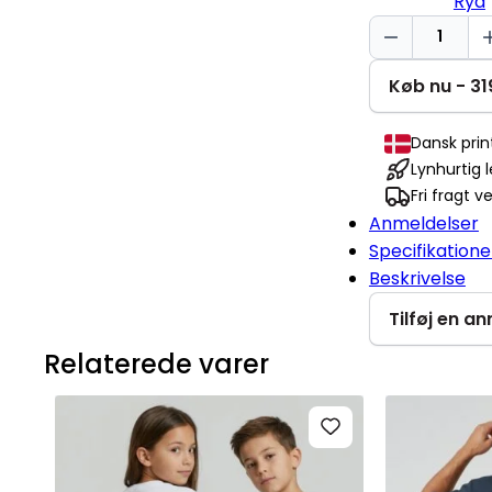
Ryd
Rejs
mere
Changer
Køb nu - 31
2.0
antal
Dansk pri
Lynhurtig 
Fri fragt v
Anmeldelser
Specifikatione
Beskrivelse
Tilføj en a
Relaterede varer