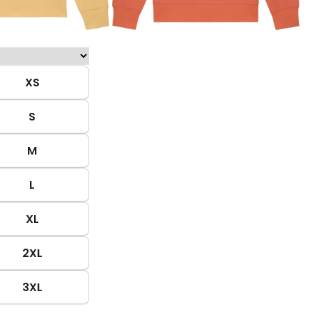
XS
S
M
L
XL
2XL
3XL