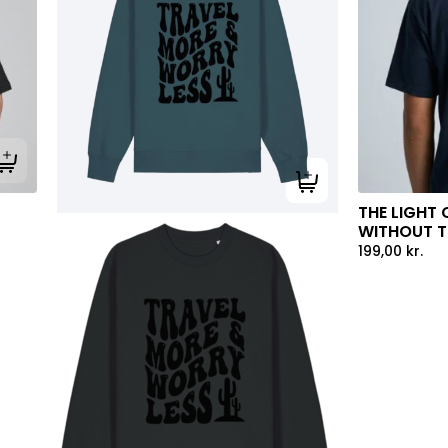
Tilføj til kurv
Tilføj til kurv
THE LIGHT 
WITHOUT TH
199,00
kr.