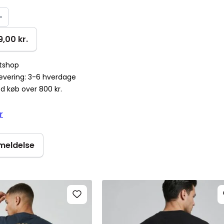
9,00 kr.
ntshop
levering: 3-6 hverdage
ed køb over 800 kr.
r
nmeldelse