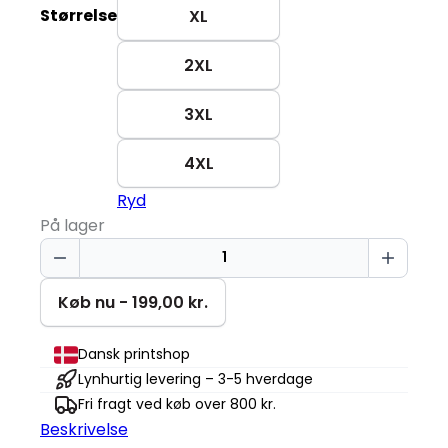
Størrelse
XL
2XL
3XL
4XL
Ryd
På lager
Proud
Member
of
Køb nu - 199,00 kr.
the
Cool
Dansk printshop
Dads
Lynhurtig levering – 3-5 hverdage
Club
Fri fragt ved køb over 800 kr.
T-
Beskrivelse