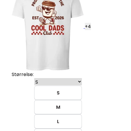
+
4
Størrelse:
S
M
L