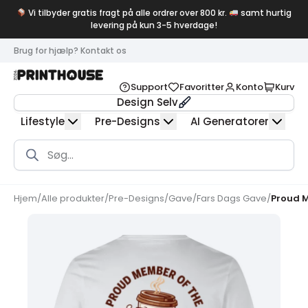
Vi tilbyder gratis fragt på alle ordrer over 800 kr.
samt hurtig
levering på kun 3-5 hverdage!
Brug for hjælp? Kontakt os
Support
Favoritter
Konto
Kurv
Design Selv
Lifestyle
Pre-Designs
AI Generatorer
Products
search
Hjem
/
Alle produkter
/
Pre-Designs
/
Gave
/
Fars Dags Gave
/
Proud M