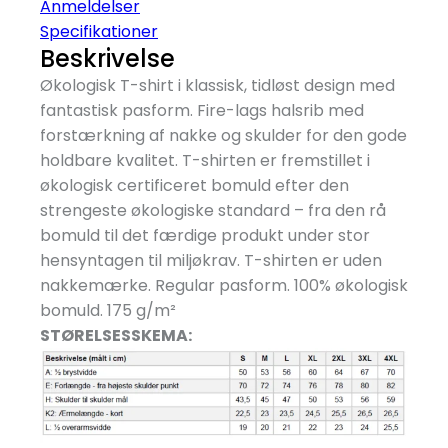
shirt
Anmeldelser
-
Specifikationer
2025
Beskrivelse
antal
Økologisk T-shirt i klassisk, tidløst design med
fantastisk pasform. Fire-lags halsrib med
forstærkning af nakke og skulder for den gode
holdbare kvalitet. T-shirten er fremstillet i
økologisk certificeret bomuld efter den
strengeste økologiske standard – fra den rå
bomuld til det færdige produkt under stor
hensyntagen til miljøkrav. T-shirten er uden
nakkemærke. Regular pasform. 100% økologisk
bomuld. 175 g/
m²
STØRELSESSKEMA: