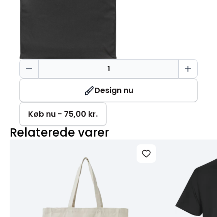
Mulepose
med
kort
Design nu
hank
antal
Køb nu - 75,00 kr.
Relaterede varer