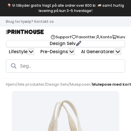
Vi tilbyder gratis fragt på alle ordrer over 800 kr.
samt hurtig
levering på kun 3-5 hverdage!
Brug for hjælp? Kontakt os
Support
Favoritter
Konto
Kurv
Design Selv
Lifestyle
Pre-Designs
AI Generatorer
Products
search
Hjem
/
Alle produkter
/
Design Selv
/
Muleposer
/
Mulepose med kort