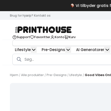
Vi tilbyder gratis 
Brug for hjælp? Kontakt os
Support
Favoritter
Konto
Kurv
Lifestyle
Pre-Designs
AI Generatorer
Products
search
Hjem
Alle produkter
Pre-Designs
Lifestyle
Good Vibes Onl
/
/
/
/