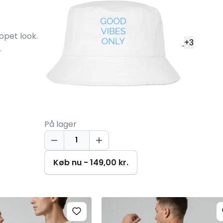
ppet look.
+
3
.
På lager
Good
Vibes
Only
Køb nu - 149,00 kr.
Bøllehat
antal