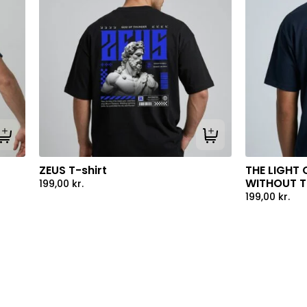
Tilføj til kurv
Tilføj til kurv
ZEUS T-shirt
THE LIGHT 
WITHOUT TH
199,00
kr.
199,00
kr.