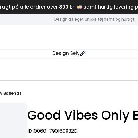
fragt på alle ordrer over 800 kr.
samt hurtig levering 
Design dit eget unikke tøj nemt og hurtigt
Design Selv
y Bøllehat
Good Vibes Only B
ID|0060-790|60932D