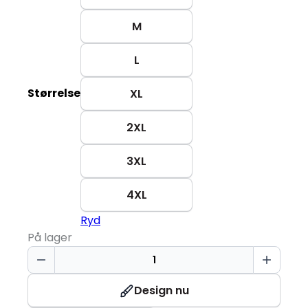
M
L
Størrelse
XL
2XL
3XL
4XL
Ryd
På lager
GEYSER
L/S
T-
Design nu
shirt