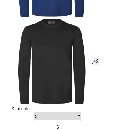
+
2
Størrelse:
S