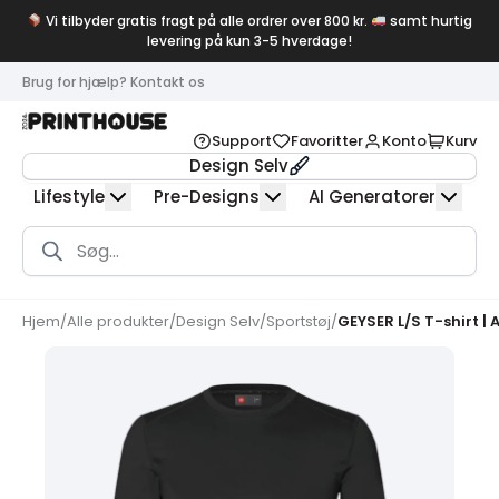
Vi tilbyder gratis fragt på alle ordrer over 800 kr.
samt hurtig
levering på kun 3-5 hverdage!
Brug for hjælp? Kontakt os
Support
Favoritter
Konto
Kurv
Design Selv
Lifestyle
Pre-Designs
AI Generatorer
Products
search
Hjem
/
Alle produkter
/
Design Selv
/
Sportstøj
/
GEYSER L/S T-shirt | 