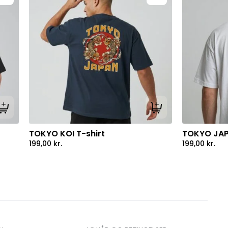
Tilføj til kurv
Tilføj til kurv
TOKYO KOI T-shirt
TOKYO JAP
199,00
kr.
199,00
kr.