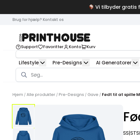
Vi tilbyder gratis 
Brug for hjælp? Kontakt os
Support
Favoritter
Konto
Kurv
Lifestyle
Pre-Designs
AI Generatorer
Products
search
Hjem
Alle produkter
Pre-Designs
Gave
Født til at spille 
/
/
/
/
Fød
SS|ST