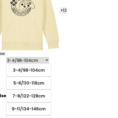
+
13
se:
3-4/98-104cm
5-6/110-116cm
lse
7-8/122-128cm
9-11/134-146cm