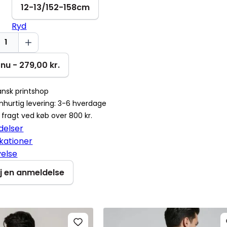
12-13/152-158cm
Ryd
nu - 279,00 kr.
nsk printshop
r
nhurtig levering: 3-6 hverdage
i fragt ved køb over 800 kr.
delser
ikationer
velse
øj en anmeldelse