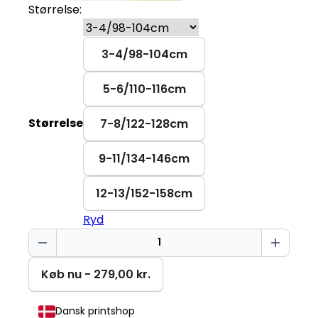
Størrelse:
3-4/98-104cm
5-6/110-116cm
Størrelse
7-8/122-128cm
9-11/134-146cm
12-13/152-158cm
Ryd
Født
til
at
Køb nu - 279,00 kr.
spille
Mini
Dansk printshop