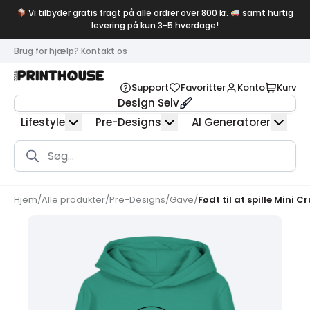
Vi tilbyder gratis fragt på alle ordrer over 800 kr.
samt hurtig
levering på kun 3-5 hverdage!
Brug for hjælp? Kontakt os
Support
Favoritter
Konto
Kurv
Design Selv
Lifestyle
Pre-Designs
AI Generatorer
Products
search
Hjem
/
Alle produkter
/
Pre-Designs
/
Gave
/
Født til at spille Mini Cr