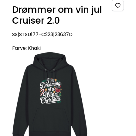
Drømmer om vin jul
Cruiser 2.0
SS|STSU177-C223|23637D
Farve:
Khaki