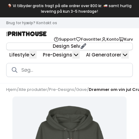
Vi tilbyder gratis fragt på alle ordrer over 800 kr.
samt hurtig
levering på kun 3-5 hverdage!
Brug for hjælp? Kontakt os
Support
Favoritter
Konto
Kurv
Design Selv
Lifestyle
Pre-Designs
AI Generatorer
Products
search
Hjem
/
Alle produkter
/
Pre-Designs
/
Gave
/
Drømmer om vin jul Cru