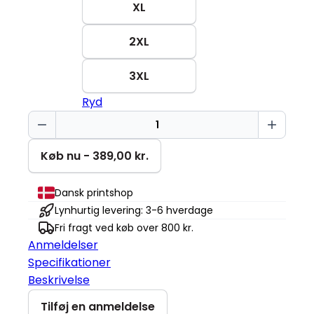
XL
2XL
3XL
Ryd
Drømmer
om
vin
Køb nu - 389,00 kr.
jul
Cruiser
Dansk printshop
2.0
Lynhurtig levering: 3-6 hverdage
antal
Fri fragt ved køb over 800 kr.
Anmeldelser
Specifikationer
Beskrivelse
Tilføj en anmeldelse