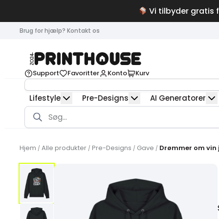
Vi tilbyder gratis 
Brug for hjælp? Kontakt os
Support
Favoritter
Konto
Kurv
Lifestyle
Pre-Designs
AI Generatorer
Products
search
Hjem
Alle produkter
Pre-Designs
Gave
Drømmer om vin ju
/
/
/
/