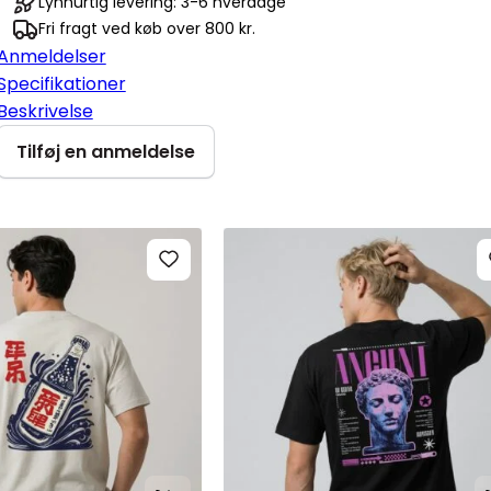
Lynhurtig levering: 3-6 hverdage
antal
Fri fragt ved køb over 800 kr.
Anmeldelser
Specifikationer
Beskrivelse
Tilføj en anmeldelse