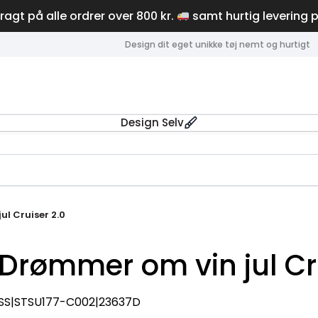
fragt på alle ordrer over 800 kr.
samt hurtig levering 
Design dit eget unikke tøj nemt og hurtigt
Design Selv
l Cruiser 2.0
Drømmer om vin jul Cru
SS|STSU177-C002|23637D