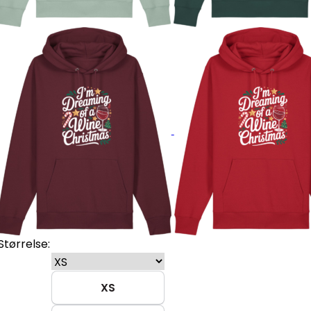
Størrelse:
XS