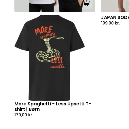
Tilføj til kurv
JAPAN SODA
199,00
kr.
More Spaghetti - Less Upsetti T-
shirt | Børn
179,00
kr.