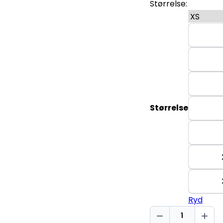
Størrelse:
Størrelse
Ryd
But