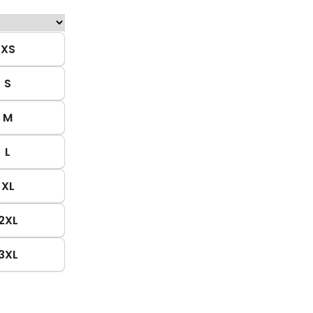
XS
S
M
L
XL
2XL
3XL