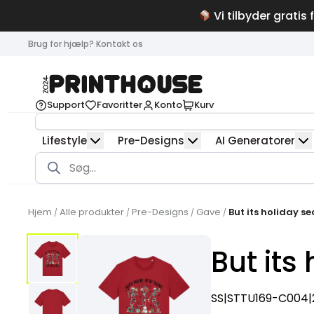
Vi tilbyder gratis 
Brug for hjælp? Kontakt os
Support
Favoritter
Konto
Kurv
Lifestyle
Pre-Designs
AI Generatorer
Products
search
Hjem
Alle produkter
Pre-Designs
Gave
But its holiday s
/
/
/
/
But its
SS|STTU169-C004