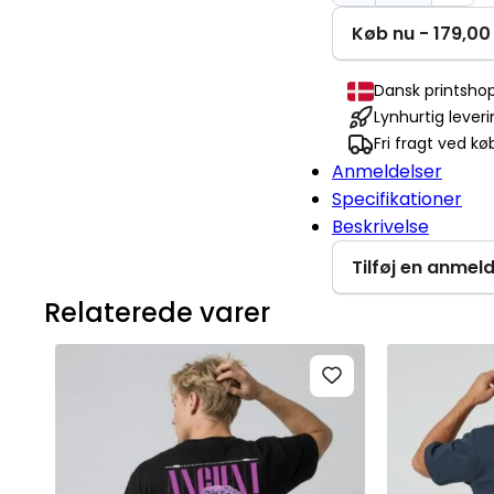
its
holiday
Køb nu - 179,00 
season
Creator
Dansk printsho
2.0
Lynhurtig lever
antal
Fri fragt ved kø
Anmeldelser
Specifikationer
Beskrivelse
Tilføj en anmel
Relaterede varer