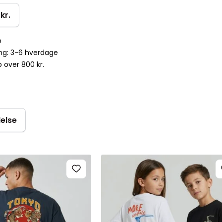
kr.
p
ing: 3-6 hverdage
b over 800 kr.
delse