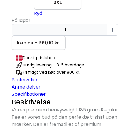
3XL
Ryd
På lager
Lemon
Squeeze
-
Køb nu - 199,00 kr.
Lobster
Please
Dansk printshop
T-
Hurtig levering – 3-5 hverdage
shirt
Fri fragt ved køb over 800 kr.
antal
Beskrivelse
Anmeldelser
Specifikationer
Beskrivelse
Vores premium heavyweight 185 gram Regular
Tee er vores bud på den perfekte t-shirt uden
mærker. Den er fremstillet af premium