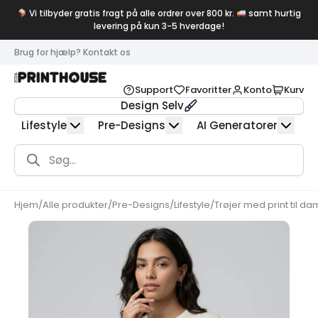
Vi tilbyder gratis fragt på alle ordrer over 800 kr.
samt hurtig
levering på kun 3-5 hverdage!
Brug for hjælp? Kontakt os
Support
Favoritter
Konto
Kurv
Design Selv
Lifestyle
Pre-Designs
AI Generatorer
Products
search
Hjem
/
Alle produkter
/
Pre-Designs
/
Lifestyle
/
Trøjer med print til d