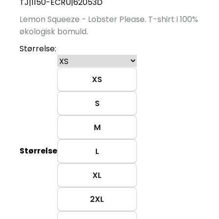
TJ|1150-ECRU|62053D
Lemon Squeeze - Lobster Please. T-shirt i 100%
økologisk bomuld.
Størrelse:
XS
S
M
Størrelse
L
XL
2XL