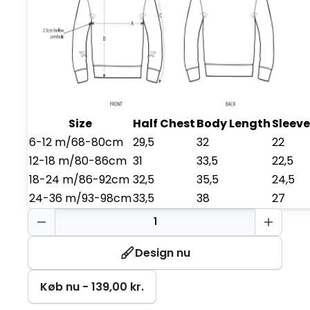
Size
Half Chest
Body Length
Sleeve
6-12 m/68-80cm
29,5
32
22
12-18 m/80-86cm
31
33,5
22,5
18-24 m/86-92cm
32,5
35,5
24,5
24-36 m/93-98cm
33,5
38
27
Baby
Sweatshirt
antal
Design nu
Køb nu - 139,00 kr.