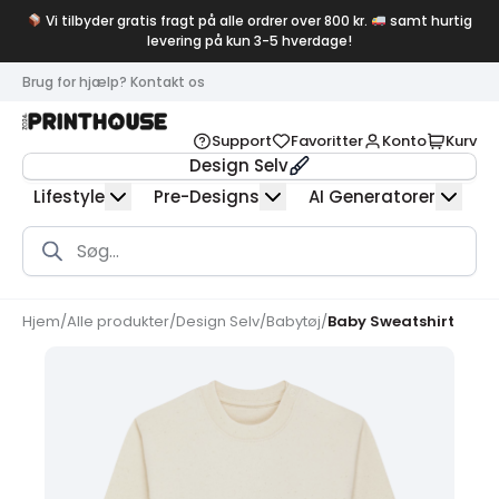
Vi tilbyder gratis fragt på alle ordrer over 800 kr.
samt hurtig
levering på kun 3-5 hverdage!
Brug for hjælp? Kontakt os
Support
Favoritter
Konto
Kurv
Design Selv
Lifestyle
Pre-Designs
AI Generatorer
Products
search
Hjem
/
Alle produkter
/
Design Selv
/
Babytøj
/
Baby Sweatshirt