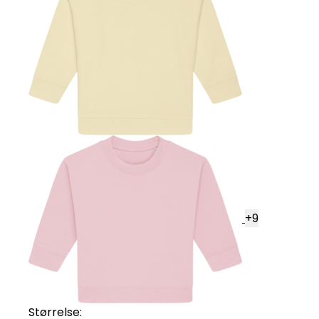
+
9
Størrelse: