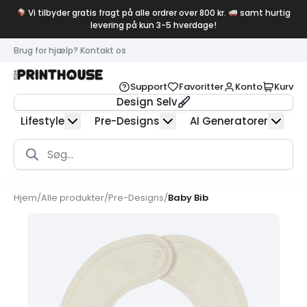
Vi tilbyder gratis fragt på alle ordrer over 800 kr.
samt hurtig
levering på kun 3-5 hverdage!
Brug for hjælp? Kontakt os
Support
Favoritter
Konto
Kurv
Design Selv
Lifestyle
Pre-Designs
AI Generatorer
Products
search
Hjem
/
Alle produkter
/
Pre-Designs
/
Baby Bib