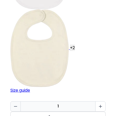
+
2
Size guide
Baby
Bib