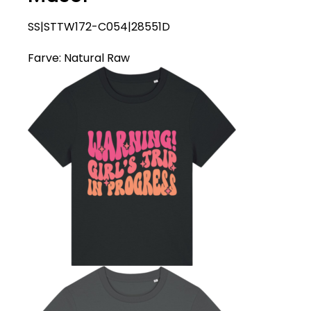
SS|STTW172-C054|28551D
Farve:
Natural Raw