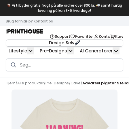
Vi tilbyder gratis fragt på alle ordrer over 800 kr.
samt hurtig
levering på kun 3-5 hverdage!
Brug for hjælp? Kontakt os
Support
Favoritter
Konto
Kurv
Design Selv
Lifestyle
Pre-Designs
AI Generatorer
Products
search
Hjem
/
Alle produkter
/
Pre-Designs
/
Gave
/
Advarsel pigetur Stell