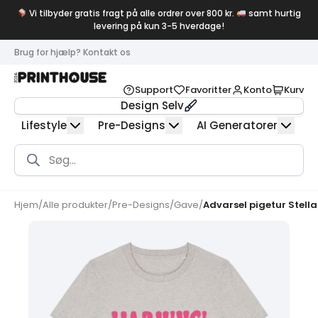
Vi tilbyder gratis fragt på alle ordrer over 800 kr.
samt hurtig
levering på kun 3-5 hverdage!
Brug for hjælp? Kontakt os
Support
Favoritter
Konto
Kurv
Design Selv
Lifestyle
Pre-Designs
AI Generatorer
Products
search
Hjem
/
Alle produkter
/
Pre-Designs
/
Gave
/
Advarsel pigetur Stell