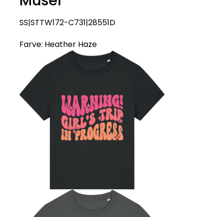
Muser
SS|STTW172-C731|28551D
Farve:
Heather Haze