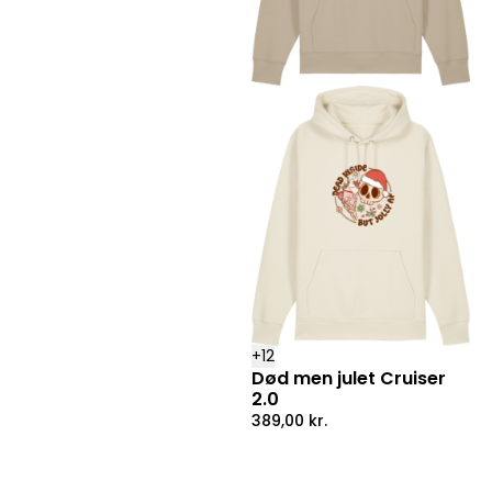
+
12
Død men julet Cruiser
2.0
389,00
kr.