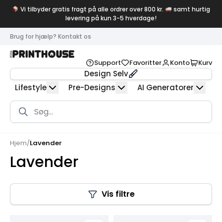
Vi tilbyder gratis fragt på alle ordrer over 800 kr.
samt hurtig
levering på kun 3-5 hverdage!
Brug for hjælp? Kontakt os
Support
Favoritter
Konto
Kurv
Design Selv
Lifestyle
Pre-Designs
AI Generatorer
Products
search
Hjem
/
Lavender
Lavender
Vis filtre