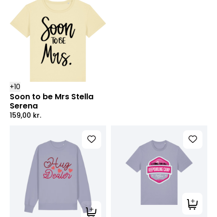
+
10
Soon to be Mrs Stella
Serena
159,00
kr.
Tilføj ti
Tilføj til kurv