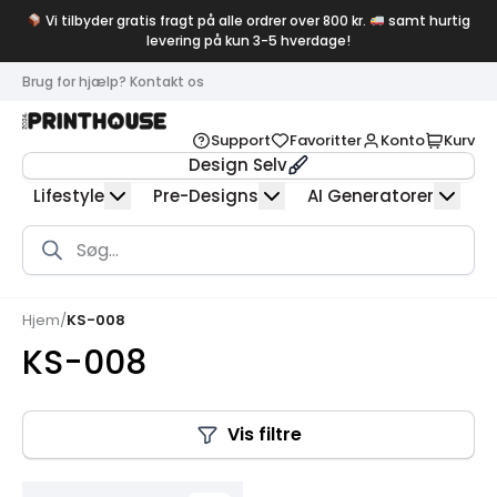
Vi tilbyder gratis fragt på alle ordrer over 800 kr.
samt hurtig
levering på kun 3-5 hverdage!
Brug for hjælp? Kontakt os
Support
Favoritter
Konto
Kurv
Design Selv
Lifestyle
Pre-Designs
AI Generatorer
Products
search
Hjem
/
KS-008
KS-008
Vis filtre