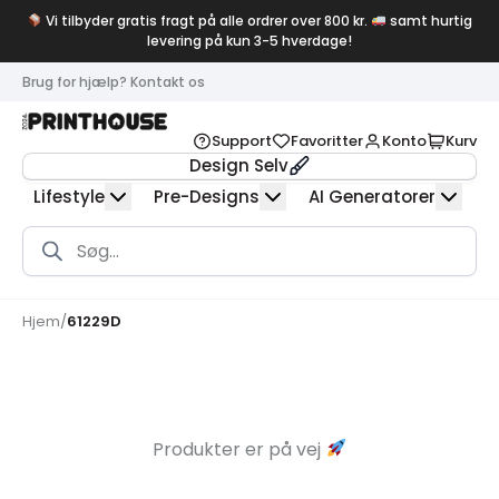
Vi tilbyder gratis fragt på alle ordrer over 800 kr.
samt hurtig
levering på kun 3-5 hverdage!
Brug for hjælp? Kontakt os
Support
Favoritter
Konto
Kurv
Design Selv
Lifestyle
Pre-Designs
AI Generatorer
Products
search
Hjem
/
61229D
Produkter er på vej