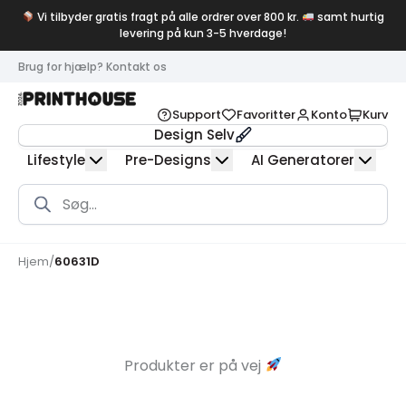
Vi tilbyder gratis fragt på alle ordrer over 800 kr.
samt hurtig
levering på kun 3-5 hverdage!
Brug for hjælp? Kontakt os
Support
Favoritter
Konto
Kurv
Design Selv
Lifestyle
Pre-Designs
AI Generatorer
Products
search
Hjem
/
60631D
Produkter er på vej