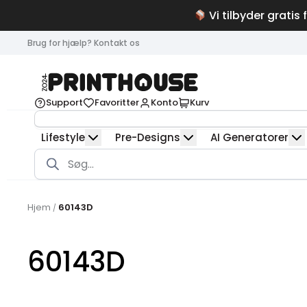
Vi tilbyder gratis 
Brug for hjælp? Kontakt os
Support
Favoritter
Konto
Kurv
Lifestyle
Pre-Designs
AI Generatorer
Products
search
Hjem
60143D
/
60143D