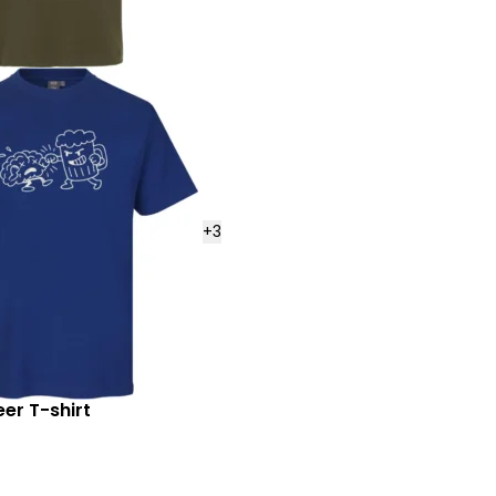
+
3
eer T-shirt