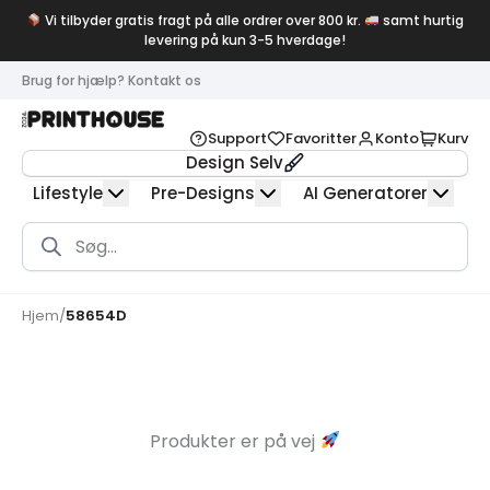
Vi tilbyder gratis fragt på alle ordrer over 800 kr.
samt hurtig
levering på kun 3-5 hverdage!
Brug for hjælp? Kontakt os
Support
Favoritter
Konto
Kurv
Design Selv
Lifestyle
Pre-Designs
AI Generatorer
Products
search
Hjem
/
58654D
Produkter er på vej