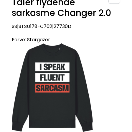
Taler flydende
sarkasme Changer 2.0
SS|STSU178-C702|27730D
Farve:
Stargazer