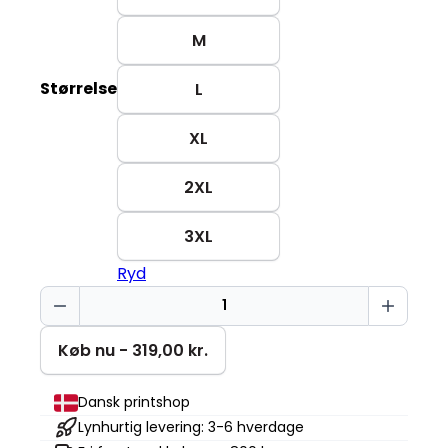
M
Størrelse
L
XL
2XL
3XL
Ryd
Taler
flydende
sarkasme
Køb nu - 319,00 kr.
Changer
2.0
Dansk printshop
antal
Lynhurtig levering: 3-6 hverdage