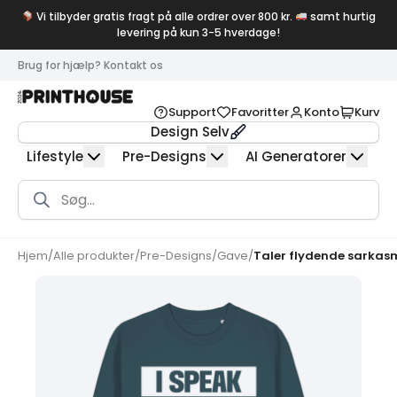
Vi tilbyder gratis fragt på alle ordrer over 800 kr.
samt hurtig
levering på kun 3-5 hverdage!
Brug for hjælp? Kontakt os
Support
Favoritter
Konto
Kurv
Design Selv
Lifestyle
Pre-Designs
AI Generatorer
Products
search
Hjem
/
Alle produkter
/
Pre-Designs
/
Gave
/
Taler flydende sarkas