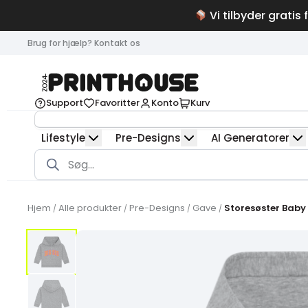
Vi tilbyder gratis 
Brug for hjælp? Kontakt os
Support
Favoritter
Konto
Kurv
Lifestyle
Pre-Designs
AI Generatorer
Products
search
Hjem
Alle produkter
Pre-Designs
Gave
Storesøster Baby
/
/
/
/