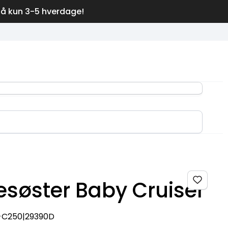
på kun 3-5 hverdage!
esøster Baby Cruiser
-C250|29390D