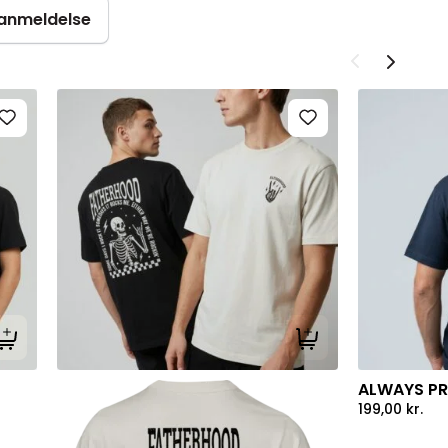
n anmeldelse
Tilføj til kurv
Tilføj til kurv
ALWAYS PR
199,00
kr.