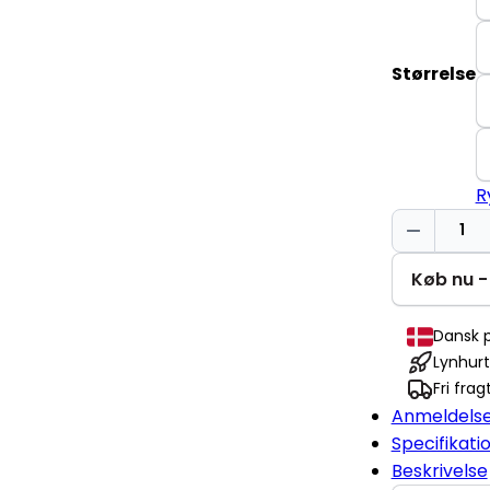
Størrelse
R
Storesøste
Baby
Cruiser
Køb nu - 
antal
Dansk p
Lynhurt
Fri fra
Anmeldels
Specifikati
Beskrivelse