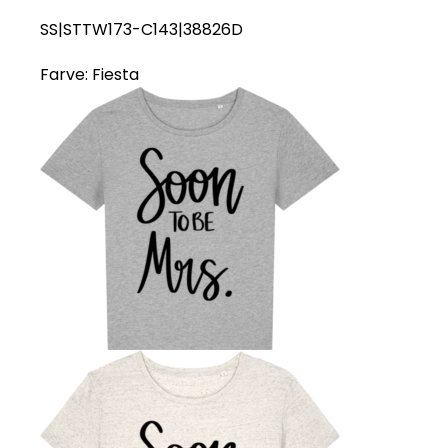
SS|STTW173-C143|38826D
Farve:
Fiesta