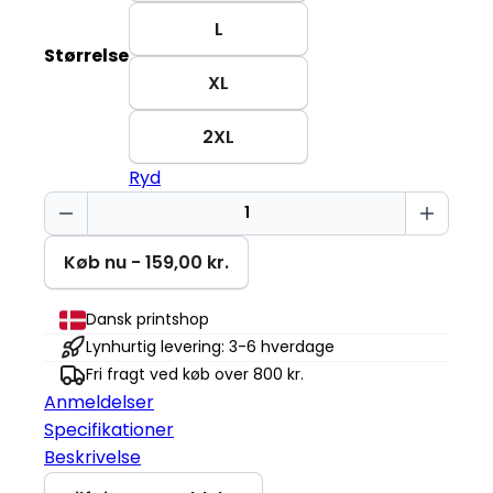
L
Størrelse
XL
2XL
Ryd
Soon
to
be
Køb nu - 159,00 kr.
Mrs
Stella
Dansk printshop
Serena
Lynhurtig levering: 3-6 hverdage
antal
Fri fragt ved køb over 800 kr.
Anmeldelser
Specifikationer
Beskrivelse