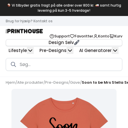
Vi tilbyder gratis fragt på alle ordrer over 800 kr.
samt hurtig
levering på kun 3-5 hverdage!
Brug for hjælp? Kontakt os
Support
Favoritter
Konto
Kurv
Design Selv
Lifestyle
Pre-Designs
AI Generatorer
Products
search
Hjem
/
Alle produkter
/
Pre-Designs
/
Gave
/
Soon to be Mrs Stella 